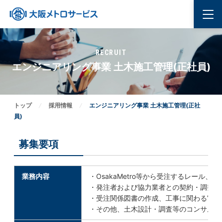
RECRUIT
エンジニアリング事業 土木施工管理(正社員)
トップ
採用情報
エンジニアリング事業 土木施工管理(正社
員)
募集要項
業務内容
・
OsakaMetro等から受注するレー
・
発注者および協力業者との契約・調整、
・
受注関係図書の作成、工事に関わる官公
・
その他、土木設計・調査等のコンサルタ