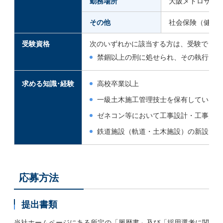
勤務場所
大阪メトロサービ
その他
社会保険（健康保
受験資格
次のいずれかに該当する方は、受験できま
禁錮以上の刑に処せられ、その執行を終
求める知識･経験
高校卒業以上
一級土木施工管理技士を保有している
ゼネコン等において工事設計・工事監理
鉄道施設（軌道・土木施設）の新設・改
応募方法
提出書類
当社ホームページにある所定の「履歴書」及び「採用選考に関