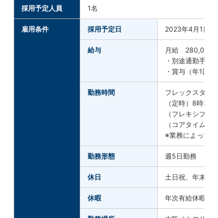
採用予定人員
1名
雇用条件
採用予定日
2023年4月1
給与
月給 280,00
・別途通勤手当
・賞与（年1回）
勤務時間
フレックスタイ
（定時）8時30分
（フレキシブルタ
（コアタイム）10
※業務によって
勤務形態
週5日勤務
休日
土日祝、年末年始（
休暇
年次有給休暇、